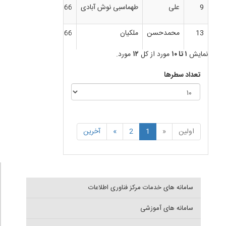
9
علی
طهماسبی نوش آبادی
031-55913366
کارشن
13
محمدحسن
ملکیان
031-55913366
کارشن
نمایش
۱ تا ۱۰
مورد از کل
۱۲
مورد.
تعداد سطرها
اولین
«
1
2
»
آخرین
سامانه های خدمات مرکز فناوری اطلاعات
سامانه های آموزشی